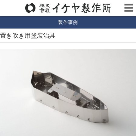
製作事例
置き吹き用塗装治具