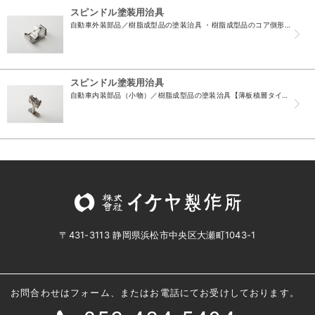
スピンドル塗装用治具
自動車外装部品／樹脂成型品の塗装治具 ・樹脂成型品のコア側形状部をワンタッチで脱着します ・製品（成形品）の脱着が飛躍的に向上 ・治具をキャッチ部単体構造にする事で、アーム部の製作だけで各機種...
スピンドル塗装用治具
自動車内装部品（小物）／樹脂成型品の塗装治具【薄板積層タイプ】 ・小物樹脂成型品のマスキングを兼ねた置き冶具タイプになります ・薄板板金の積層構造体（溶接）となっております ・成形品コア側部に...
〒431-3113 静岡県浜松市中央区大瀬町1043-1
お問合わせはフォーム、またはお電話にてお受けしております。