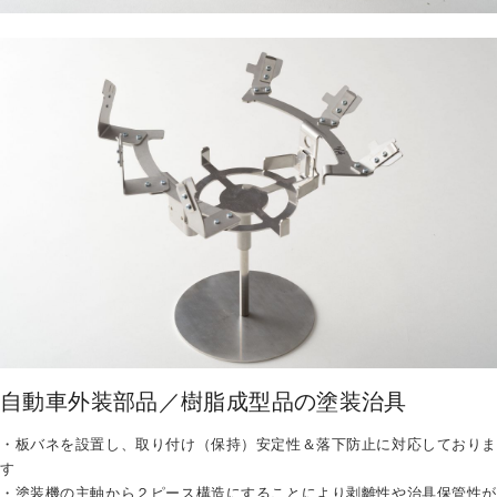
自動車外装部品／樹脂成型品の塗装治具
・板バネを設置し、取り付け（保持）安定性＆落下防止に対応しておりま
す
・塗装機の主軸から２ピース構造にすることにより剥離性や治具保管性が