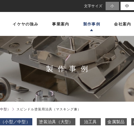
中
文字サイズ
小
イケヤの強み
事業案内
製作事例
会社案内
製作事例
中型）
スピンドル塗装用治具（マスキング兼）
具（小型／中型）
塗装治具（大型）
治工具
金属製品