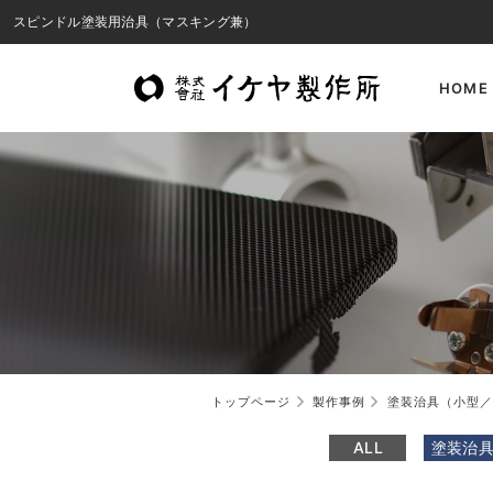
スピンドル塗装用治具（マスキング兼）
HOME
トップページ
製作事例
塗装治具（小型／
ALL
塗装治